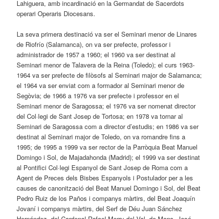
Lahiguera, amb incardinació en la Germandat de Sacerdots
operari Operaris Diocesans.
La seva primera destinació va ser el Seminari menor de Linares
de Riofrío (Salamanca), on va ser prefecte, professor i
administrador de 1957 a 1960; el 1960 va ser destinat al
Seminari menor de Talavera de la Reina (Toledo); el curs 1963-
1964 va ser prefecte de filòsofs al Seminari major de Salamanca;
el 1964 va ser enviat com a formador al Seminari menor de
Segòvia; de 1966 a 1976 va ser prefecte i professor en el
Seminari menor de Saragossa; el 1976 va ser nomenat director
del Col·legi de Sant Josep de Tortosa; en 1978 va tornar al
Seminari de Saragossa com a director d’estudis; en 1986 va ser
destinat al Seminari major de Toledo, on va romandre fins a
1995; de 1995 a 1999 va ser rector de la Parròquia Beat Manuel
Domingo i Sol, de Majadahonda (Madrid); el 1999 va ser destinat
al Pontifici Col·legi Espanyol de Sant Josep de Roma com a
Agent de Preces dels Bisbes Espanyols i Postulador per a les
causes de canonització del Beat Manuel Domingo i Sol, del Beat
Pedro Ruiz de los Paños i companys màrtirs, del Beat Joaquín
Jovaní i companys màrtirs, del Serf de Déu Juan Sánchez
Hernández, del Cardenal Rafael Merry del Val, de Mons. José