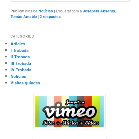
Publicat dins de
Notícies
|
Etiquetat com a
Josepets Absents
,
Tomàs Amable
|
2
respostes
CATEGORIES
Articles
I Trobada
II Trobada
III Trobada
IV Trobada
Notícies
Visites guiades