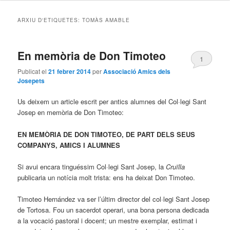
ARXIU D'ETIQUETES:
TOMÀS AMABLE
En memòria de Don Timoteo
1
Publicat el
21 febrer 2014
per
Associació Amics dels
Josepets
Us deixem un article escrit per antics alumnes del Col·legi Sant
Josep en memòria de Don Timoteo:
EN MEMÒRIA DE DON TIMOTEO, DE PART DELS SEUS
COMPANYS, AMICS I ALUMNES
Si avui encara tinguéssim Col·legi Sant Josep, la
Cruïlla
publicaria un notícia molt trista: ens ha deixat Don Timoteo.
Timoteo Hernández va ser l’últim director del col·legi Sant Josep
de Tortosa. Fou un sacerdot operari, una bona persona dedicada
a la vocació pastoral i docent; un mestre exemplar, estimat i