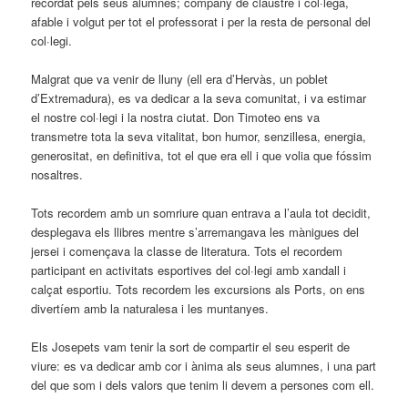
recordat pels seus alumnes; company de claustre i col·lega,
afable i volgut per tot el professorat i per la resta de personal del
col·legi.
Malgrat que va venir de lluny (ell era d’Hervàs, un poblet
d’Extremadura), es va dedicar a la seva comunitat, i va estimar
el nostre col·legi i la nostra ciutat. Don Timoteo ens va
transmetre tota la seva vitalitat, bon humor, senzillesa, energia,
generositat, en definitiva, tot el que era ell i que volia que fóssim
nosaltres.
Tots recordem amb un somriure quan entrava a l’aula tot decidit,
desplegava els llibres mentre s’arremangava les mànigues del
jersei i començava la classe de literatura. Tots el recordem
participant en activitats esportives del col·legi amb xandall i
calçat esportiu. Tots recordem les excursions als Ports, on ens
divertíem amb la naturalesa i les muntanyes.
Els Josepets vam tenir la sort de compartir el seu esperit de
viure: es va dedicar amb cor i ànima als seus alumnes, i una part
del que som i dels valors que tenim li devem a persones com ell.