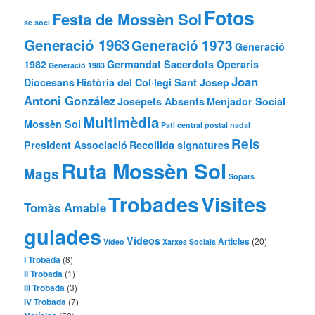
Fotos
Festa de Mossèn Sol
se soci
Generació 1963
Generació 1973
Generació
1982
Germandat Sacerdots Operaris
Generació 1983
Joan
Diocesans
Història del Col·legi Sant Josep
Antoni González
Josepets Absents
Menjador Social
Multimèdia
Mossèn Sol
Pati central
postal nadal
Reis
President Associació
Recollida signatures
Ruta Mossèn Sol
Mags
Sopars
Trobades
Visites
Tomàs Amable
guiades
Vídeos
Articles
(20)
Vídeo
Xarxes Socials
I Trobada
(8)
II Trobada
(1)
III Trobada
(3)
IV Trobada
(7)