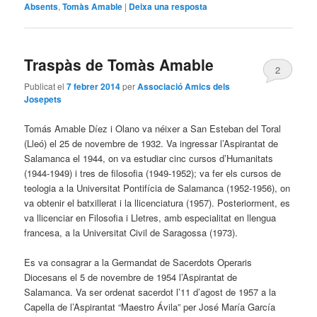
Absents
,
Tomàs Amable
|
Deixa una resposta
Traspàs de Tomàs Amable
2
Publicat el
7 febrer 2014
per
Associació Amics dels
Josepets
Tomás Amable Díez i Olano va néixer a San Esteban del Toral
(Lleó) el 25 de novembre de 1932. Va ingressar l’Aspirantat de
Salamanca el 1944, on va estudiar cinc cursos d’Humanitats
(1944-1949) i tres de filosofia (1949-1952); va fer els cursos de
teologia a la Universitat Pontifícia de Salamanca (1952-1956), on
va obtenir el batxillerat i la llicenciatura (1957). Posteriorment, es
va llicenciar en Filosofia i Lletres, amb especialitat en llengua
francesa, a la Universitat Civil de Saragossa (1973).
Es va consagrar a la Germandat de Sacerdots Operaris
Diocesans el 5 de novembre de 1954 l’Aspirantat de
Salamanca. Va ser ordenat sacerdot l’11 d’agost de 1957 a la
Capella de l’Aspirantat “Maestro Ávila” per José María García