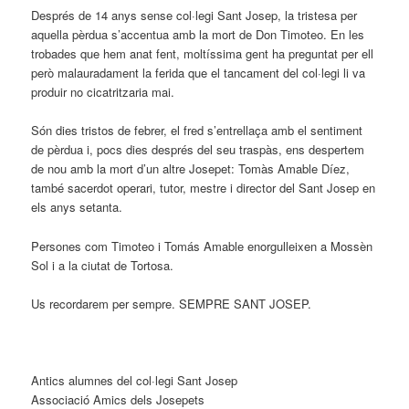
Després de 14 anys sense col·legi Sant Josep, la tristesa per
aquella pèrdua s’accentua amb la mort de Don Timoteo. En les
trobades que hem anat fent, moltíssima gent ha preguntat per ell
però malauradament la ferida que el tancament del col·legi li va
produir no cicatritzaria mai.
Són dies tristos de febrer, el fred s’entrellaça amb el sentiment
de pèrdua i, pocs dies després del seu traspàs, ens despertem
de nou amb la mort d’un altre Josepet: Tomàs Amable Díez,
també sacerdot operari, tutor, mestre i director del Sant Josep en
els anys setanta.
Persones com Timoteo i Tomás Amable enorgulleixen a Mossèn
Sol i a la ciutat de Tortosa.
Us recordarem per sempre. SEMPRE SANT JOSEP.
Antics alumnes del col·legi Sant Josep
Associació Amics dels Josepets