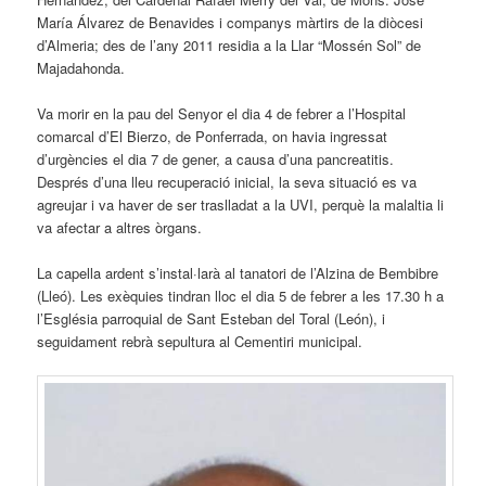
María Álvarez de Benavides i companys màrtirs de la diòcesi
d’Almeria; des de l’any 2011 residia a la Llar “Mossén Sol” de
Majadahonda.
Va morir en la pau del Senyor el dia 4 de febrer a l’Hospital
comarcal d’El Bierzo, de Ponferrada, on havia ingressat
d’urgències el dia 7 de gener, a causa d’una pancreatitis.
Després d’una lleu recuperació inicial, la seva situació es va
agreujar i va haver de ser traslladat a la UVI, perquè la malaltia li
va afectar a altres òrgans.
La capella ardent s’instal·larà al tanatori de l’Alzina de Bembibre
(Lleó). Les exèquies tindran lloc el dia 5 de febrer a les 17.30 h a
l’Església parroquial de Sant Esteban del Toral (León), i
seguidament rebrà sepultura al Cementiri municipal.