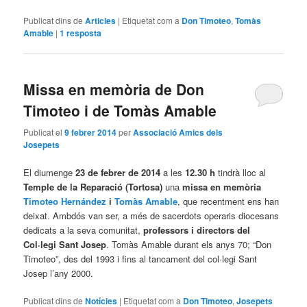
Publicat dins de
Articles
|
Etiquetat com a
Don Timoteo
,
Tomàs
Amable
|
1
resposta
Missa en memòria de Don
Timoteo i de Tomàs Amable
Publicat el
9 febrer 2014
per
Associació Amics dels
Josepets
El diumenge
23 de febrer de 2014
a les
12.30 h
tindrà lloc al
Temple de la Reparació (Tortosa)
una
missa en memòria
Timoteo Hernández
i
Tomàs Amable
, que recentment ens han
deixat. Ambdós van ser, a més de sacerdots operaris diocesans
dedicats a la seva comunitat,
professors i directors del
Col·legi Sant Josep
. Tomàs Amable durant els anys 70; “Don
Timoteo”, des del 1993 i fins al tancament del col·legi Sant
Josep l’any 2000.
Publicat dins de
Notícies
|
Etiquetat com a
Don Timoteo
,
Josepets