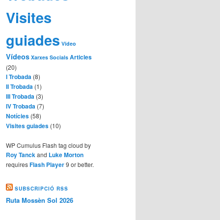
Visites
guiades
Vídeo
Vídeos
Articles
Xarxes Socials
(20)
I Trobada
(8)
II Trobada
(1)
III Trobada
(3)
IV Trobada
(7)
Notícies
(58)
Visites guiades
(10)
WP Cumulus Flash tag cloud by
Roy Tanck
and
Luke Morton
requires
Flash Player
9 or better.
SUBSCRIPCIÓ RSS
Ruta Mossèn Sol 2026