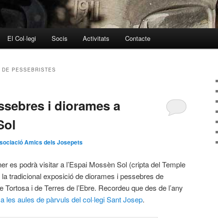
El Col·legi
Socis
Activitats
Contacte
 DE PESSEBRISTES
ssebres i diorames a
Sol
sociació Amics dels Josepets
gener es podrà visitar a l’Espai Mossèn Sol (cripta del Temple
) la tradicional exposició de diorames i pessebres de
e Tortosa i de Terres de l’Ebre. Recordeu que des de l’any
 a les aules de pàrvuls del col·legi Sant Josep
.