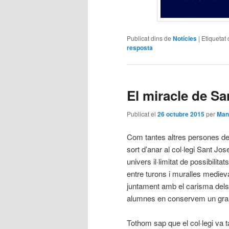
Publicat dins de
Notícies
|
Etiquetat
resposta
El miracle de S
Publicat el
26 octubre 2015
per
Man
Com tantes altres persones de 
sort d’anar al col·legi Sant Jo
univers il·limitat de possibilit
entre turons i muralles medieva
juntament amb el carisma dels
alumnes en conservem un gran
Tothom sap que el col·legi va