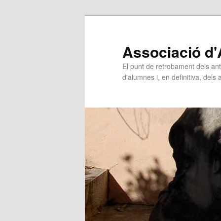
Associació d'
El punt de retrobament dels ant
d'alumnes i, en definitiva, dels