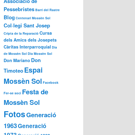
Associació de
Pessebristes
Barri del Rastre
Blog
Centenari Mossèn Sol
Col·legi Sant Josep
Cursa
Cripta de la Reparació
dels Amics dels Josepets
Càritas Interparroquial
Dia
de Mossèn Sol
Dia Mossèn Sol
Don
Don Mariano
Espai
Timoteo
Mossèn Sol
Facebook
Festa de
Fer-se soci
Mossèn Sol
Fotos
Generació
1963
Generació
1973