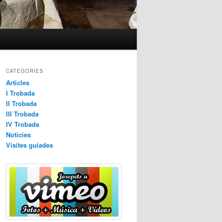
CATEGORIES
Articles
I Trobada
II Trobada
III Trobada
IV Trobada
Notícies
Visites guiades