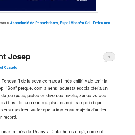
 com a
Associació de Pessebristes
,
Espai Mossèn Sol
|
Deixa una
ant Josep
1
el Casadó
Tortosa (i de la seva comarca i més enllà) vaig tenir la
sep. “Sort” perquè, com a nens, aquesta escola oferia un
ats de joc (patis, pistes en diversos nivells, zones verdes
ls i fins i tot una enorme piscina amb trampolí) i que,
 seus mestres, va fer que la immensa majoria d’antics
 record.
 tancar fa més de 15 anys. D’aleshores ençà, com sol