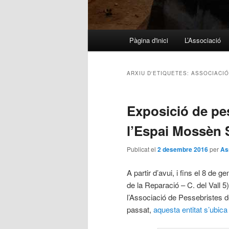
Menú principal
Pàgina d'inici
L’Associació
Aneu al contingut principal
Aneu al contingut secundari
ARXIU D'ETIQUETES:
ASSOCIACIÓ
Exposició de pe
l’Espai Mossèn 
Publicat el
2 desembre 2016
per
As
A partir d’avui, i fins el 8 de 
de la Reparació – C. del Vall 5
l’Associació de Pessebristes d
passat,
aquesta entitat s’ubica