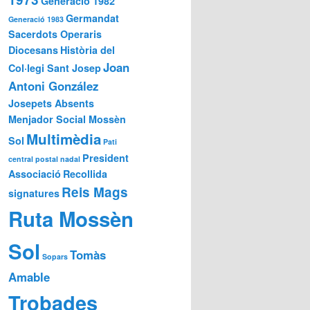
Generació 1982
Germandat
Generació 1983
Sacerdots Operaris
Diocesans
Història del
Joan
Col·legi Sant Josep
Antoni González
Josepets Absents
Menjador Social Mossèn
Multimèdia
Sol
Pati
President
central
postal nadal
Associació
Recollida
Reis Mags
signatures
Ruta Mossèn
Sol
Tomàs
Sopars
Amable
Trobades