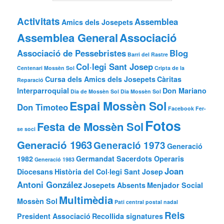
Activitats
Assemblea
Amics dels Josepets
Assemblea General
Associació
Associació de Pessebristes
Blog
Barri del Rastre
Col·legi Sant Josep
Centenari Mossèn Sol
Cripta de la
Cursa dels Amics dels Josepets
Càritas
Reparació
Interparroquial
Don Mariano
Dia de Mossèn Sol
Dia Mossèn Sol
Espai Mossèn Sol
Don Timoteo
Facebook
Fer-
Fotos
Festa de Mossèn Sol
se soci
Generació 1963
Generació 1973
Generació
1982
Germandat Sacerdots Operaris
Generació 1983
Joan
Diocesans
Història del Col·legi Sant Josep
Antoni González
Josepets Absents
Menjador Social
Multimèdia
Mossèn Sol
Pati central
postal nadal
Reis
President Associació
Recollida signatures