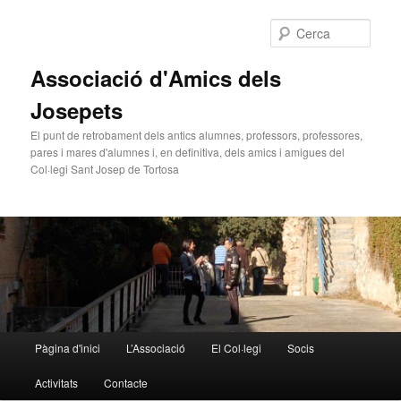
Cerca
Associació d'Amics dels
Josepets
El punt de retrobament dels antics alumnes, professors, professores,
pares i mares d'alumnes i, en definitiva, dels amics i amigues del
Col·legi Sant Josep de Tortosa
Menú principal
Pàgina d'inici
L’Associació
El Col·legi
Socis
Aneu al contingut principal
Aneu al contingut secundari
Activitats
Contacte