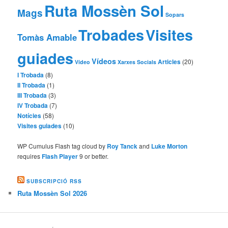
Ruta Mossèn Sol
Mags
Sopars
Trobades
Visites
Tomàs Amable
guiades
Vídeos
Articles
(20)
Vídeo
Xarxes Socials
I Trobada
(8)
II Trobada
(1)
III Trobada
(3)
IV Trobada
(7)
Notícies
(58)
Visites guiades
(10)
WP Cumulus Flash tag cloud by
Roy Tanck
and
Luke Morton
requires
Flash Player
9 or better.
SUBSCRIPCIÓ RSS
Ruta Mossèn Sol 2026