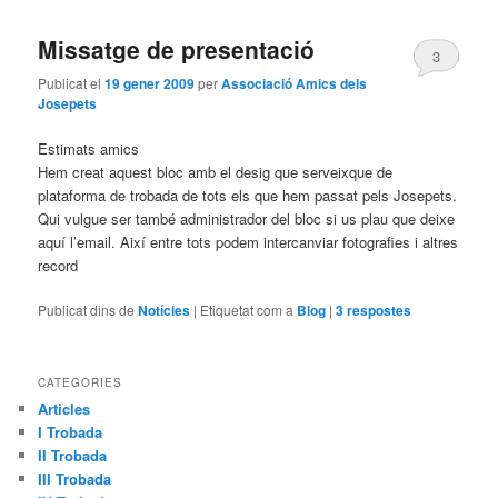
Missatge de presentació
3
Publicat el
19 gener 2009
per
Associació Amics dels
Josepets
Estimats amics
Hem creat aquest bloc amb el desig que serveixque de
plataforma de trobada de tots els que hem passat pels Josepets.
Qui vulgue ser també administrador del bloc si us plau que deixe
aquí l’email. Així entre tots podem intercanviar fotografies i altres
record
Publicat dins de
Notícies
|
Etiquetat com a
Blog
|
3
respostes
CATEGORIES
Articles
I Trobada
II Trobada
III Trobada