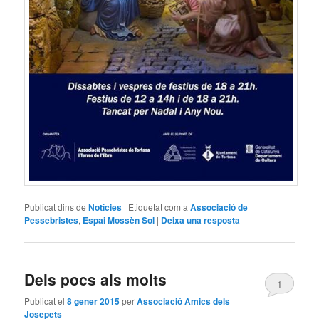
Publicat dins de
Notícies
|
Etiquetat com a
Associació de
Pessebristes
,
Espai Mossèn Sol
|
Deixa una resposta
Dels pocs als molts
1
Publicat el
8 gener 2015
per
Associació Amics dels
Josepets