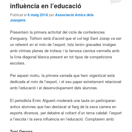
influència en l’educació
Publicat el
6 maig 2016
per
Associació Amics dels
Josepets
Presentem la primera activitat del cicle de conferències
d’enguany. Tothom està d’acord que el col·legi Sant Josep va ser
un referent en el món de l’esport; tots tenim gravades imatges
amb vitrines plenes de trofeus i la famosa camisa vermella amb
la línia diagonal blanca present en tot tipus de competicions
escolars.
Per aquest motiu, la primera xerrada que hem organitzat està
dedicada al món de l’esport, i el seu paper estretament relacionat
amb l’educació i el desenvolupament dels alumnes.
El periodista Enric Algueró moderarà una taula on participaran
antics alumnes que han destacat al llarg de la seva carrera en
esports diversos, per debatre al voltant d’un tema cabdal: l’esport
a l’escola i la seva influència en l’educació. Comptarem amb:
Toni Gerona