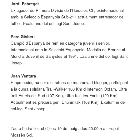
Jordi Fabregat
Exjugador de Primera Divisió de l’Hèrcules CF, exinternacional
amb la Selecció Espanyola Sub-21 i actualment entrenador de
futbol. Exalumne del col·legi Sant Josep.
Pere Gisbert
Campió d’Espanya de rem en categoria juvenil i sènior.
Internacional amb la Selecció Espanyola. Medalla de Bronze al
Mundial Juvenil de Banyoles el 1991. Exalumne del col·legi Sant
Josep.
Joan Ventura
Emprenedor, runner d’ultrafons de muntanya i blogger, participant
a la cursa solidària Trail-Walker 100 Km d’Intermon Oxfam, Ultra
trail Estels del Sud (107 Km), Ultra trail les Fonts (120 Km).
Actualment es prepara per l’Ehunmilak (168 Km). Exalumne del
col·legi Sant Josep.
L’acte tindrà lloc el dijous 19 de maig a les 20.00 h a l’Espai
Mossèn Sol.