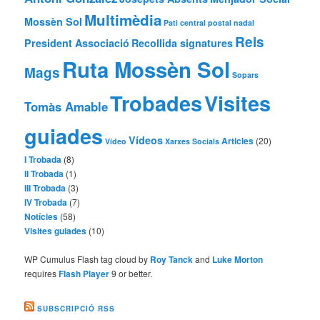
Multimèdia
Mossèn Sol
Pati central
postal nadal
Reis
President Associació
Recollida signatures
Ruta Mossèn Sol
Mags
Sopars
Trobades
Visites
Tomàs Amable
guiades
Vídeos
Articles
(20)
Vídeo
Xarxes Socials
I Trobada
(8)
II Trobada
(1)
III Trobada
(3)
IV Trobada
(7)
Notícies
(58)
Visites guiades
(10)
WP Cumulus Flash tag cloud by
Roy Tanck
and
Luke Morton
requires
Flash Player
9 or better.
SUBSCRIPCIÓ RSS