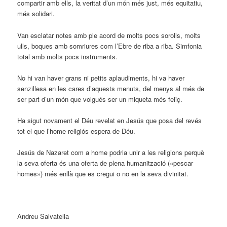
compartir amb ells, la veritat d’un món més just, més equitatiu,
més solidari.
Van esclatar notes amb ple acord de molts pocs sorolls, molts
ulls, boques amb somriures com l’Ebre de riba a riba. Simfonia
total amb molts pocs instruments.
No hi van haver grans ni petits aplaudiments, hi va haver
senzillesa en les cares d’aquests menuts, del menys al més de
ser part d’un món que volgués ser un miqueta més feliç.
Ha sigut novament el Déu revelat en Jesús que posa del revés
tot el que l’home religiós espera de Déu.
Jesús de Nazaret com a home podria unir a les religions perquè
la seva oferta és una oferta de plena humanització («pescar
homes») més enllà que es cregui o no en la seva divinitat.
Andreu Salvatella