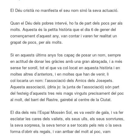
El Déu cristià no manifesta el seu nom sinó la seva actuació.
Quan el Déu dels pobres intervé, ho fa de part dels pocs per als
molts. Aquesta és la petita història que el dia 6 de gener del
començament d’aquest any, van contar i varen fer realitat un
grapat de pocs, per als molts.
Si en aquests últims anys fos capaç de posar un nom, sempre
en actitud de donar les gràcies amb una gran abraçada, i a més
sense fer soroll, tot el que va col·locat en aquesta història i en
moltes altres d’anteriors, i en moltes que han de venir, li
col·locaria un nom: l’associació dels Amics dels Josepets.
Aquesta associació, (diria jo: la junta de l’associació) són part
del festeig d’aquests tres reis mags vinguts precisament del poc
al molt, del barri del Rastre, gairebé al centre de la Ciutat.
El dia dels reis l’Espai Mossèn Sol, es va vestir de gala, i va fer
esclatar les cares dels vailets, els seus ulls, els seus somriures,
la seva sorpresa, la seva temor a ser tocats pels reis o la seva
forma d’obrir els regals, i van arribar del molt al poc, vam