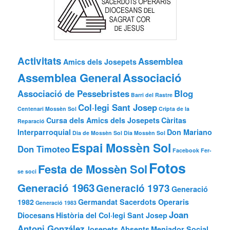
Activitats
Assemblea
Amics dels Josepets
Assemblea General
Associació
Associació de Pessebristes
Blog
Barri del Rastre
Col·legi Sant Josep
Centenari Mossèn Sol
Cripta de la
Cursa dels Amics dels Josepets
Càritas
Reparació
Interparroquial
Don Mariano
Dia de Mossèn Sol
Dia Mossèn Sol
Espai Mossèn Sol
Don Timoteo
Facebook
Fer-
Fotos
Festa de Mossèn Sol
se soci
Generació 1963
Generació 1973
Generació
1982
Germandat Sacerdots Operaris
Generació 1983
Joan
Diocesans
Història del Col·legi Sant Josep
Antoni González
Josepets Absents
Menjador Social