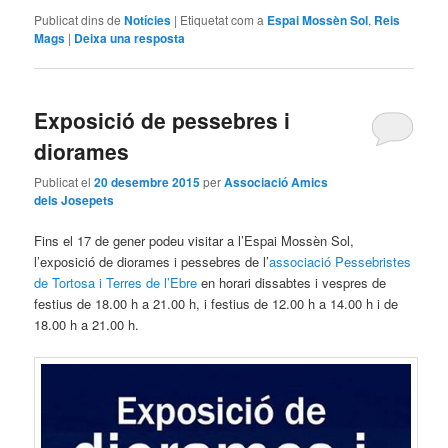
Publicat dins de
Notícies
|
Etiquetat com a
Espai Mossèn Sol
,
Reis
Mags
|
Deixa una resposta
Exposició de pessebres i
diorames
Publicat el
20 desembre 2015
per
Associació Amics
dels Josepets
Fins el 17 de gener podeu visitar a l’Espai Mossèn Sol,
l’exposició de diorames i pessebres de l’
associació Pessebristes
de Tortosa i Terres de l’Ebre
en horari dissabtes i vespres de
festius de 18.00 h a 21.00 h, i festius de 12.00 h a 14.00 h i de
18.00 h a 21.00 h.