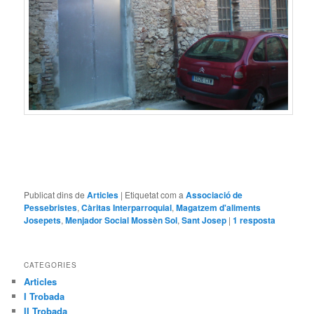
Publicat dins de
Articles
|
Etiquetat com a
Associació de
Pessebristes
,
Càritas Interparroquial
,
Magatzem d'aliments
Josepets
,
Menjador Social Mossèn Sol
,
Sant Josep
|
1
resposta
CATEGORIES
Articles
I Trobada
II Trobada