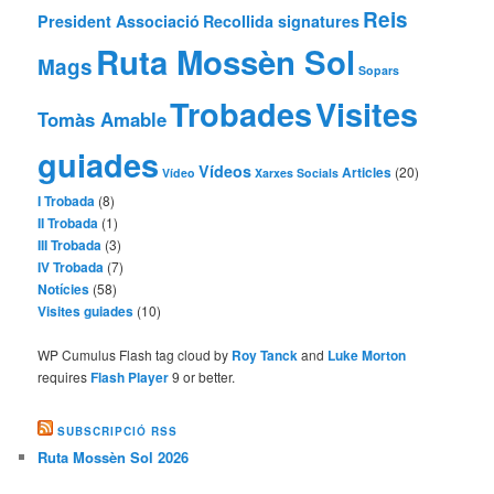
Reis
President Associació
Recollida signatures
Ruta Mossèn Sol
Mags
Sopars
Trobades
Visites
Tomàs Amable
guiades
Vídeos
Articles
(20)
Vídeo
Xarxes Socials
I Trobada
(8)
II Trobada
(1)
III Trobada
(3)
IV Trobada
(7)
Notícies
(58)
Visites guiades
(10)
WP Cumulus Flash tag cloud by
Roy Tanck
and
Luke Morton
requires
Flash Player
9 or better.
SUBSCRIPCIÓ RSS
Ruta Mossèn Sol 2026