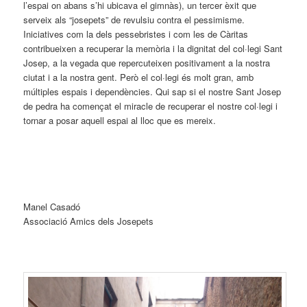
l’espai on abans s’hi ubicava el gimnàs), un tercer èxit que
serveix als “josepets” de revulsiu contra el pessimisme.
Iniciatives com la dels pessebristes i com les de Càritas
contribueixen a recuperar la memòria i la dignitat del col·legi Sant
Josep, a la vegada que repercuteixen positivament a la nostra
ciutat i a la nostra gent. Però el col·legi és molt gran, amb
múltiples espais i dependències. Qui sap si el nostre Sant Josep
de pedra ha començat el miracle de recuperar el nostre col·legi i
tornar a posar aquell espai al lloc que es mereix.
Manel Casadó
Associació Amics dels Josepets