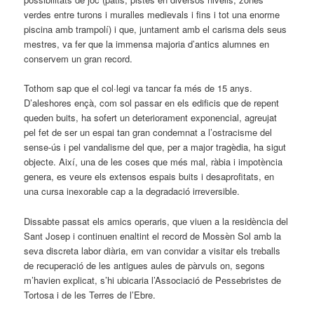
verdes entre turons i muralles medievals i fins i tot una enorme
piscina amb trampolí) i que, juntament amb el carisma dels seus
mestres, va fer que la immensa majoria d’antics alumnes en
conservem un gran record.
Tothom sap que el col·legi va tancar fa més de 15 anys.
D’aleshores ençà, com sol passar en els edificis que de repent
queden buits, ha sofert un deteriorament exponencial, agreujat
pel fet de ser un espai tan gran condemnat a l’ostracisme del
sense-ús i pel vandalisme del que, per a major tragèdia, ha sigut
objecte. Així, una de les coses que més mal, ràbia i impotència
genera, es veure els extensos espais buits i desaprofitats, en
una cursa inexorable cap a la degradació irreversible.
Dissabte passat els amics operaris, que viuen a la residència del
Sant Josep i continuen enaltint el record de Mossèn Sol amb la
seva discreta labor diària, em van convidar a visitar els treballs
de recuperació de les antigues aules de pàrvuls on, segons
m’havien explicat, s’hi ubicaria l’Associació de Pessebristes de
Tortosa i de les Terres de l’Ebre.