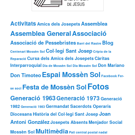
Activitats
Assemblea
Amics dels Josepets
Assemblea General
Associació
Associació de Pessebristes
Blog
Barri del Rastre
Col·legi Sant Josep
Centenari Mossèn Sol
Cripta de la
Cursa dels Amics dels Josepets
Càritas
Reparació
Interparroquial
Don Mariano
Dia de Mossèn Sol
Dia Mossèn Sol
Espai Mossèn Sol
Don Timoteo
Facebook
Fer-
Fotos
Festa de Mossèn Sol
se soci
Generació 1963
Generació 1973
Generació
1982
Germandat Sacerdots Operaris
Generació 1983
Joan
Diocesans
Història del Col·legi Sant Josep
Antoni González
Josepets Absents
Menjador Social
Multimèdia
Mossèn Sol
Pati central
postal nadal