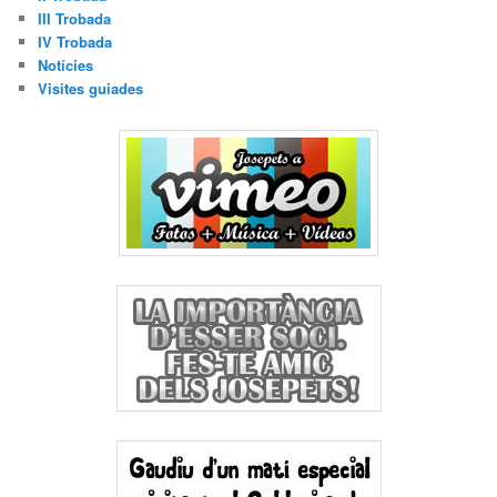
III Trobada
IV Trobada
Notícies
Visites guiades