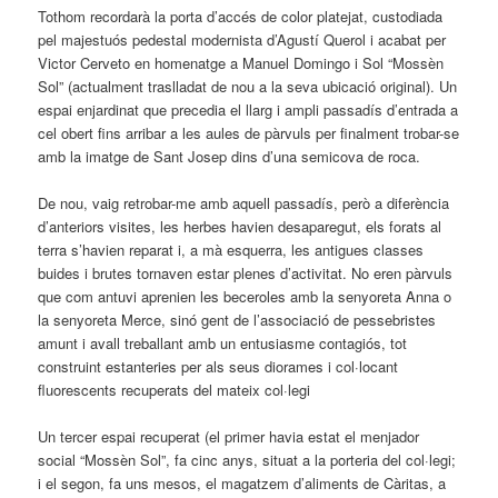
Tothom recordarà la porta d’accés de color platejat, custodiada
pel majestuós pedestal modernista d’Agustí Querol i acabat per
Victor Cerveto en homenatge a Manuel Domingo i Sol “Mossèn
Sol” (actualment traslladat de nou a la seva ubicació original). Un
espai enjardinat que precedia el llarg i ampli passadís d’entrada a
cel obert fins arribar a les aules de pàrvuls per finalment trobar-se
amb la imatge de Sant Josep dins d’una semicova de roca.
De nou, vaig retrobar-me amb aquell passadís, però a diferència
d’anteriors visites, les herbes havien desaparegut, els forats al
terra s’havien reparat i, a mà esquerra, les antigues classes
buides i brutes tornaven estar plenes d’activitat. No eren pàrvuls
que com antuvi aprenien les beceroles amb la senyoreta Anna o
la senyoreta Merce, sinó gent de l’associació de pessebristes
amunt i avall treballant amb un entusiasme contagiós, tot
construint estanteries per als seus diorames i col·locant
fluorescents recuperats del mateix col·legi
Un tercer espai recuperat (el primer havia estat el menjador
social “Mossèn Sol”, fa cinc anys, situat a la porteria del col·legi;
i el segon, fa uns mesos, el magatzem d’aliments de Càritas, a