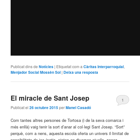
Publicat dins de
Notícies
|
Etiquetat com a
Càritas Interparroquial
,
Menjador Social Mossèn Sol
|
Deixa una resposta
El miracle de Sant Josep
1
Publicat el
26 octubre 2015
per
Manel Casadó
Com tantes altres persones de Tortosa (i de la seva comarca i
més enllà) vaig tenir la sort d’anar al col·legi Sant Josep. “Sort”
perquè, com a nens, aquesta escola oferia un univers il·limitat de
possibilitats de joc (patis, pistes en diversos nivells, zones