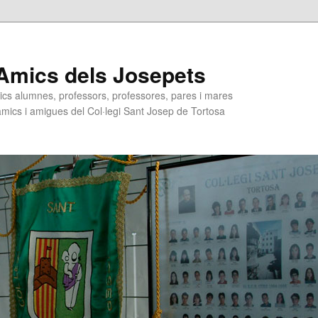
Amics dels Josepets
ics alumnes, professors, professores, pares i mares
 amics i amigues del Col·legi Sant Josep de Tortosa