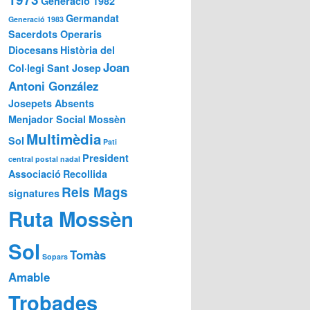
Generació 1982
Germandat
Generació 1983
Sacerdots Operaris
Diocesans
Història del
Joan
Col·legi Sant Josep
Antoni González
Josepets Absents
Menjador Social Mossèn
Multimèdia
Sol
Pati
President
central
postal nadal
Associació
Recollida
Reis Mags
signatures
Ruta Mossèn
Sol
Tomàs
Sopars
Amable
Trobades