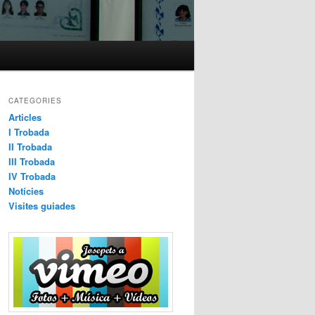
CATEGORIES
Articles
I Trobada
II Trobada
III Trobada
IV Trobada
Notícies
Visites guiades