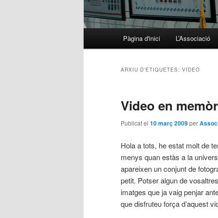
Menú principal
Pàgina d'inici
L’Associació
Aneu al contingut principal
Aneu al contingut secundari
ARXIU D'ETIQUETES:
VÍDEO
Video en memòri
Publicat el
10 març 2009
per
Associ
Hola a tots, he estat molt de 
menys quan estàs a la universi
apareixen un conjunt de fotogr
petit. Potser algun de vosaltre
imatges que ja vaig penjar ante
que disfruteu força d’aquest vi