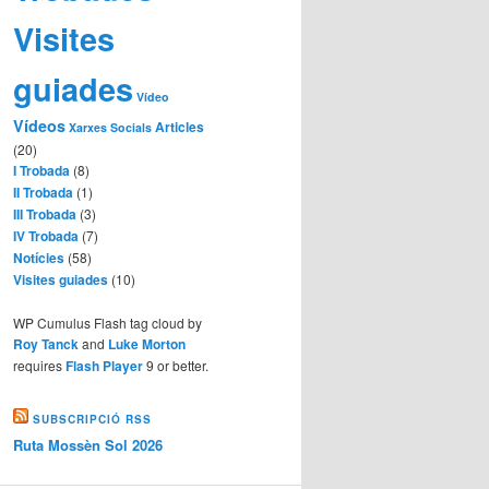
Visites
guiades
Vídeo
Vídeos
Articles
Xarxes Socials
(20)
I Trobada
(8)
II Trobada
(1)
III Trobada
(3)
IV Trobada
(7)
Notícies
(58)
Visites guiades
(10)
WP Cumulus Flash tag cloud by
Roy Tanck
and
Luke Morton
requires
Flash Player
9 or better.
SUBSCRIPCIÓ RSS
Ruta Mossèn Sol 2026