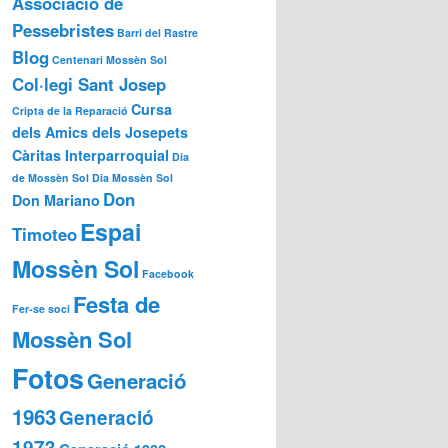
Associació de
Pessebristes
Barri del Rastre
Blog
Centenari Mossèn Sol
Col·legi Sant Josep
Cursa
Cripta de la Reparació
dels Amics dels Josepets
Càritas Interparroquial
Dia
de Mossèn Sol
Dia Mossèn Sol
Don
Don Mariano
Espai
Timoteo
Mossèn Sol
Facebook
Festa de
Fer-se soci
Mossèn Sol
Fotos
Generació
1963
Generació
1973