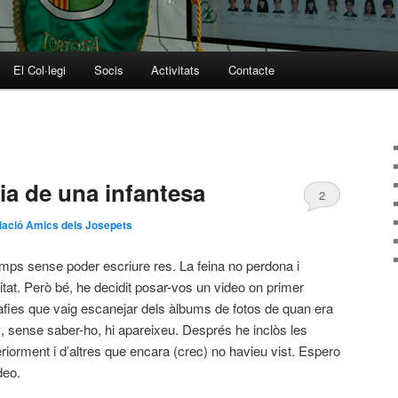
El Col·legi
Socis
Activitats
Contacte
a de una infantesa
2
ació Amics dels Josepets
temps sense poder escriure res. La feina no perdona i
tat. Però bé, he decidit posar-vos un video on primer
afies que vaig escanejar dels àlbums de fotos de quan era
s, sense saber-ho, hi apareixeu. Després he inclòs les
riorment i d’altres que encara (crec) no havieu vist. Espero
deo.