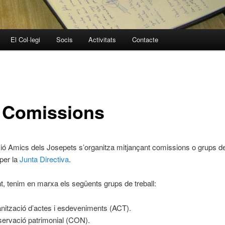
El Col·legi
Socis
Activitats
Contacte
 Comissions
ió Amics dels Josepets s’organitza mitjançant comissions o grups de 
per la
Junta Directiva
.
, tenim en marxa els següents grups de treball:
nització d’actes i esdeveniments (ACT).
ervació patrimonial (CON).