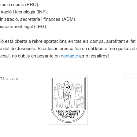
oció i socis (PRO).
rmació i tecnologia (INF).
nistració, secretaria i finances (ADM).
ssorament legal (LEG).
ió està oberta a rebre aportacions en tots els camps, aprofitant el fet
nitat de Josepets. Si estàs interessat/da en col·laborar en qualsevol
reball, no dubtis en posar-te en
contacte
amb nosaltres!
TS © 2015