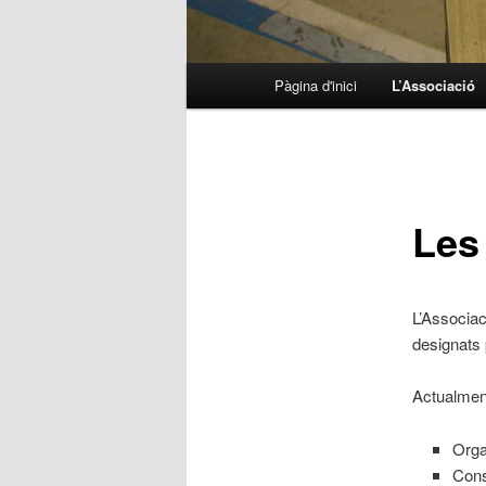
Menú principal
Pàgina d'inici
L’Associació
Aneu al contingut principal
Aneu al contingut secundari
Les
L’Associac
designats 
Actualment
Orga
Cons