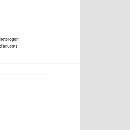
 heterogeni
 d’aquests