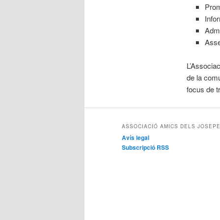
Prom
Info
Admi
Asse
L’Associac
de la comu
focus de t
ASSOCIACIÓ AMICS DELS JOSEPE
Avís legal
Subscripció RSS