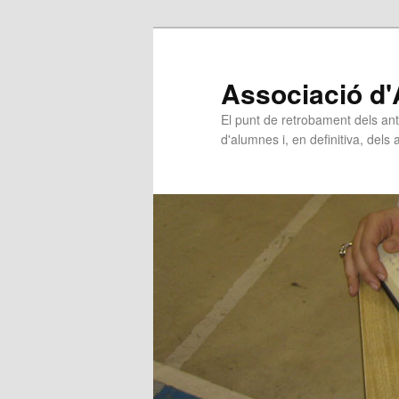
Associació d'
El punt de retrobament dels ant
d'alumnes i, en definitiva, dels