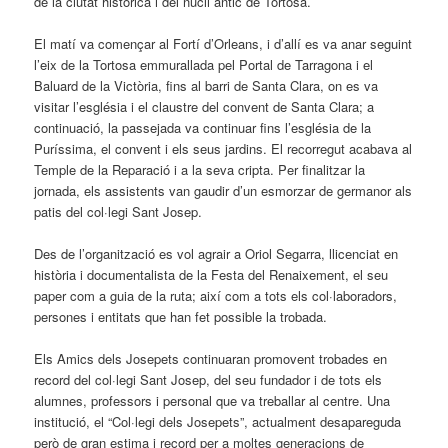
de la ciutat històrica i del nucli antic de Tortosa.
El matí va començar al Fortí d’Orleans, i d’allí es va anar seguint
l’eix de la Tortosa emmurallada pel Portal de Tarragona i el
Baluard de la Victòria, fins al barri de Santa Clara, on es va
visitar l’església i el claustre del convent de Santa Clara; a
continuació, la passejada va continuar fins l’església de la
Puríssima, el convent i els seus jardins. El recorregut acabava al
Temple de la Reparació i a la seva cripta. Per finalitzar la
jornada, els assistents van gaudir d’un esmorzar de germanor als
patis del col·legi Sant Josep.
Des de l’organització es vol agrair a Oriol Segarra, llicenciat en
història i documentalista de la Festa del Renaixement, el seu
paper com a guia de la ruta; així com a tots els col·laboradors,
persones i entitats que han fet possible la trobada.
Els Amics dels Josepets continuaran promovent trobades en
record del col·legi Sant Josep, del seu fundador i de tots els
alumnes, professors i personal que va treballar al centre. Una
institució, el “Col·legi dels Josepets”, actualment desapareguda
però de gran estima i record per a moltes generacions de