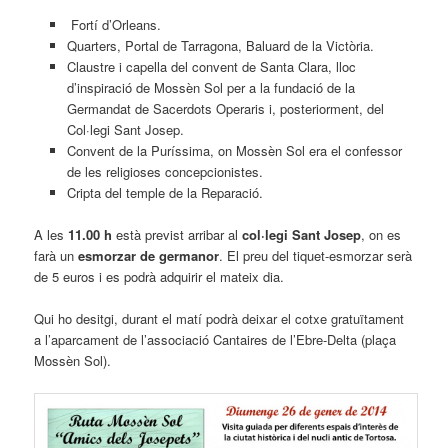
Fortí d’Orleans.
Quarters, Portal de Tarragona, Baluard de la Victòria.
Claustre i capella del convent de Santa Clara, lloc
d’inspiració de Mossèn Sol per a la fundació de la
Germandat de Sacerdots Operaris i, posteriorment, del
Col·legi Sant Josep.
Convent de la Puríssima, on Mossèn Sol era el confessor
de les religioses concepcionistes.
Cripta del temple de la Reparació.
A les
11.00 h
està previst arribar al
col·legi Sant Josep
, on es
farà un
esmorzar de germanor
. El preu del tiquet-esmorzar serà
de 5 euros i es podrà adquirir el mateix dia.
Qui ho desitgi, durant el matí podrà deixar el cotxe gratuïtament
a l’aparcament de l’associació Cantaires de l’Ebre-Delta (plaça
Mossèn Sol).