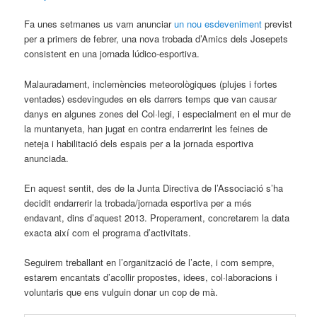
Fa unes setmanes us vam anunciar
un nou esdeveniment
previst
per a primers de febrer, una nova trobada d’Amics dels Josepets
consistent en una jornada lúdico-esportiva.
Malauradament, inclemències meteorològiques (plujes i fortes
ventades) esdevingudes en els darrers temps que van causar
danys en algunes zones del Col·legi, i especialment en el mur de
la muntanyeta, han jugat en contra endarrerint les feines de
neteja i habilitació dels espais per a la jornada esportiva
anunciada.
En aquest sentit, des de la Junta Directiva de l’Associació s’ha
decidit endarrerir la trobada/jornada esportiva per a més
endavant, dins d’aquest 2013. Properament, concretarem la data
exacta així com el programa d’activitats.
Seguirem treballant en l’organització de l’acte, i com sempre,
estarem encantats d’acollir propostes, idees, col·laboracions i
voluntaris que ens vulguin donar un cop de mà.