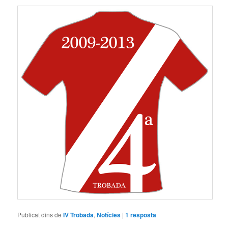
Publicat dins de
IV Trobada
,
Notícies
|
1
resposta