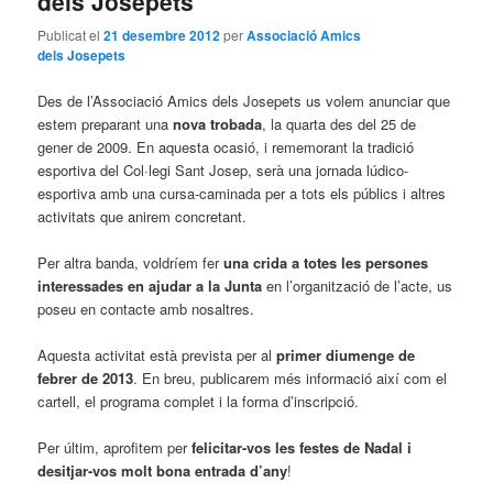
dels Josepets
Publicat el
21 desembre 2012
per
Associació Amics
dels Josepets
Des de l’Associació Amics dels Josepets us volem anunciar que
estem preparant una
nova trobada
, la quarta des del 25 de
gener de 2009. En aquesta ocasió, i rememorant la tradició
esportiva del Col·legi Sant Josep, serà una jornada lúdico-
esportiva amb una cursa-caminada per a tots els públics i altres
activitats que anirem concretant.
Per altra banda, voldríem fer
una crida a totes les persones
interessades en ajudar a la Junta
en l’organització de l’acte, us
poseu en contacte amb nosaltres.
Aquesta activitat està prevista per al
primer diumenge de
febrer de 2013
. En breu, publicarem més informació així com el
cartell, el programa complet i la forma d’inscripció.
Per últim, aprofitem per
felicitar-vos les festes de Nadal i
desitjar-vos molt bona entrada d’any
!