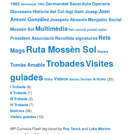
1982
Germandat Sacerdots Operaris
Generació 1983
Joan
Diocesans
Història del Col·legi Sant Josep
Antoni González
Josepets Absents
Menjador Social
Multimèdia
Mossèn Sol
Pati central
postal nadal
Reis
President Associació
Recollida signatures
Ruta Mossèn Sol
Mags
Sopars
Trobades
Visites
Tomàs Amable
guiades
Vídeos
Articles
(20)
Vídeo
Xarxes Socials
I Trobada
(8)
II Trobada
(1)
III Trobada
(3)
IV Trobada
(7)
Notícies
(58)
Visites guiades
(10)
WP Cumulus Flash tag cloud by
Roy Tanck
and
Luke Morton