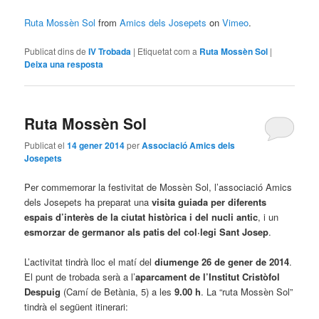
Ruta Mossèn Sol
from
Amics dels Josepets
on
Vimeo
.
Publicat dins de
IV Trobada
|
Etiquetat com a
Ruta Mossèn Sol
|
Deixa una resposta
Ruta Mossèn Sol
Publicat el
14 gener 2014
per
Associació Amics dels
Josepets
Per commemorar la festivitat de Mossèn Sol, l’associació Amics
dels Josepets ha preparat una
visita guiada per diferents
espais d’interès de la ciutat històrica i del nucli antic
, i un
esmorzar de germanor als patis del col·legi Sant Josep
.
L’activitat tindrà lloc el matí del
diumenge 26 de gener de 2014
.
El punt de trobada serà a l’
aparcament de l’Institut Cristòfol
Despuig
(Camí de Betània, 5) a les
9.00 h
. La “ruta Mossèn Sol”
tindrà el següent itinerari: