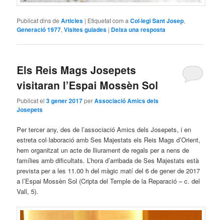
Publicat dins de
Articles
|
Etiquetat com a
Col·legi Sant Josep
,
Generació 1977
,
Visites guiades
|
Deixa una resposta
Els Reis Mags Josepets
visitaran l’Espai Mossèn Sol
Publicat el
3 gener 2017
per
Associació Amics dels
Josepets
Per tercer any, des de l’associació Amics dels Josepets, i en
estreta col·laboració amb Ses Majestats els Reis Mags d’Orient,
hem organitzat un acte de lliurament de regals per a nens de
famílies amb dificultats. L’hora d’arribada de Ses Majestats està
prevista per a les 11.00 h del màgic matí del 6 de gener de 2017
a l’Espai Mossèn Sol (Cripta del Temple de la Reparació – c. del
Vall, 5).