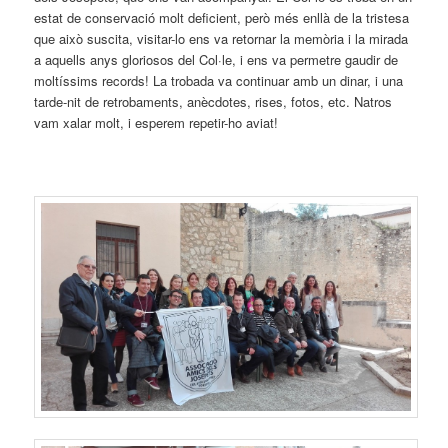
estat de conservació molt deficient, però més enllà de la tristesa
que això suscita, visitar-lo ens va retornar la memòria i la mirada
a aquells anys gloriosos del Col·le, i ens va permetre gaudir de
moltíssims records! La trobada va continuar amb un dinar, i una
tarde-nit de retrobaments, anècdotes, rises, fotos, etc. Natros
vam xalar molt, i esperem repetir-ho aviat!