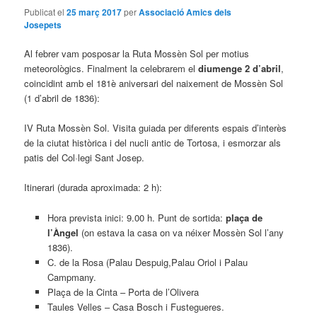
Publicat el
25 març 2017
per
Associació Amics dels
Josepets
Al febrer vam posposar la Ruta Mossèn Sol per motius
meteorològics. Finalment la celebrarem el
diumenge 2 d’abril
,
coincidint amb el 181è aniversari del naixement de Mossèn Sol
(1 d’abril de 1836):
IV Ruta Mossèn Sol. Visita guiada per diferents espais d’interès
de la ciutat històrica i del nucli antic de Tortosa, i esmorzar als
patis del Col·legi Sant Josep.
Itinerari (durada aproximada: 2 h):
Hora prevista inici: 9.00 h. Punt de sortida:
plaça de
l’Àngel
(on estava la casa on va néixer Mossèn Sol l’any
1836).
C. de la Rosa (Palau Despuig,Palau Oriol i Palau
Campmany.
Plaça de la Cinta – Porta de l’Olivera
Taules Velles – Casa Bosch i Fustegueres.