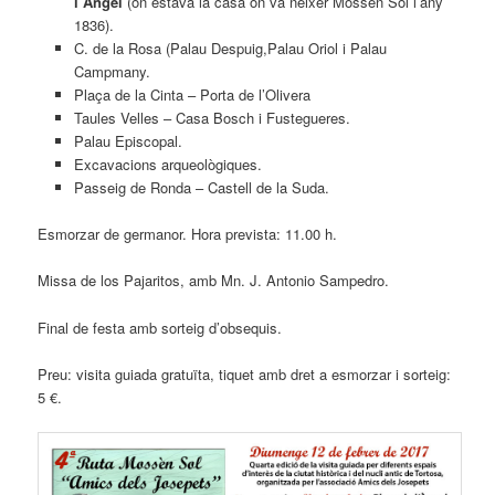
l’Àngel
(on estava la casa on va néixer Mossèn Sol l’any
1836).
C. de la Rosa (Palau Despuig,Palau Oriol i Palau
Campmany.
Plaça de la Cinta – Porta de l’Olivera
Taules Velles – Casa Bosch i Fustegueres.
Palau Episcopal.
Excavacions arqueològiques.
Passeig de Ronda – Castell de la Suda.
Esmorzar de germanor. Hora prevista: 11.00 h.
Missa de los Pajaritos, amb Mn. J. Antonio Sampedro.
Final de festa amb sorteig d’obsequis.
Preu: visita guiada gratuïta, tiquet amb dret a esmorzar i sorteig:
5 €.