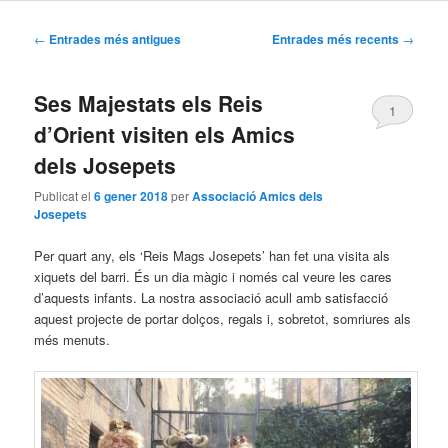
Navegació per les entrades
←
Entrades més antigues
Entrades més recents
→
Ses Majestats els Reis
1
d’Orient visiten els Amics
dels Josepets
Publicat el
6 gener 2018
per
Associació Amics dels
Josepets
Per quart any, els ‘Reis Mags Josepets’ han fet una visita als
xiquets del barri. És un dia màgic i només cal veure les cares
d’aquests infants. La nostra associació acull amb satisfacció
aquest projecte de portar dolços, regals i, sobretot, somriures als
més menuts.