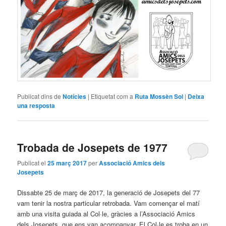
Publicat dins de
Notícies
|
Etiquetat com a
Ruta Mossèn Sol
|
Deixa
una resposta
Trobada de Josepets de 1977
Publicat el
25 març 2017
per
Associació Amics dels
Josepets
Dissabte 25 de març de 2017, la generació de Josepets del 77
vam tenir la nostra particular retrobada. Vam començar el matí
amb una visita guiada al Col·le, gràcies a l’Associació Amics
dels Josepets, que ens van acompanyar. El Col·le es troba en un