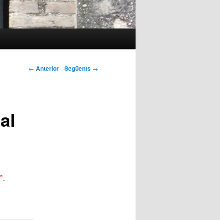
←
Anterior
Següents
→
al
”
.