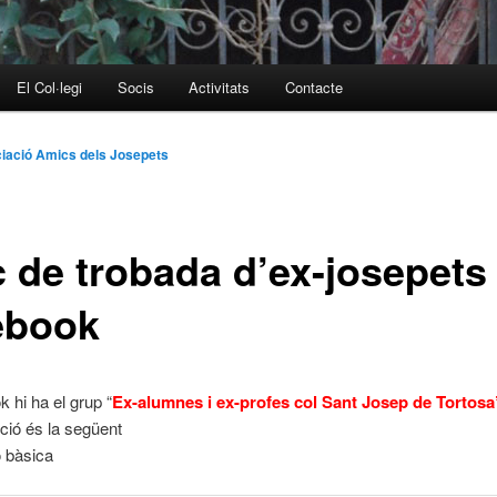
El Col·legi
Socis
Activitats
Contacte
iació Amics dels Josepets
c de trobada d’ex-josepets 
ebook
k hi ha el grup “
Ex-alumnes i ex-profes col Sant Josep de Tortosa
ció és la següent
ó bàsica