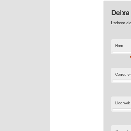
Deixa
L'adreça el
Nom
Correu el
Lloc web