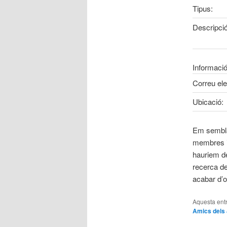
Tipus:
Descripció
Informació
Correu ele
Ubicació:
Em sembla
membres i 
hauriem de
recerca de
acabar d’o
Aquesta entr
Amics dels