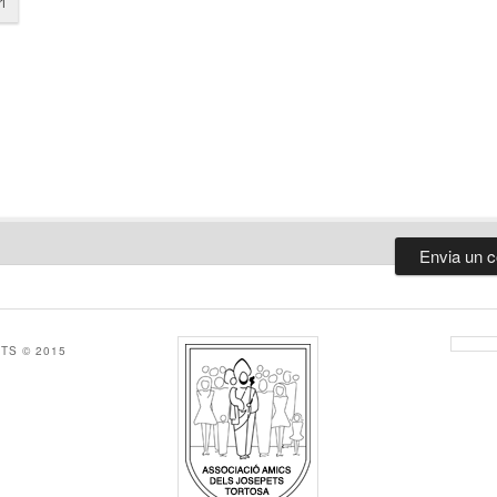
i
TS © 2015