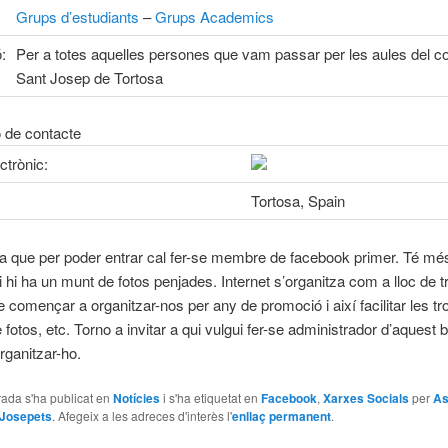
Grups d’estudiants
–
Grups Academics
:
Per a totes aquelles persones que vam passar per les aules del col
Sant Josep de Tortosa
 de contacte
ctrònic:
Tortosa, Spain
 que per poder entrar cal fer-se membre de facebook primer. Té mé
hi ha un munt de fotos penjades. Internet s’organitza com a lloc de t
 començar a organitzar-nos per any de promoció i així facilitar les tr
 fotos, etc. Torno a invitar a qui vulgui fer-se administrador d’aquest 
rganitzar-ho.
ada s'ha publicat en
Notícies
i s'ha etiquetat en
Facebook
,
Xarxes Socials
per
As
 Josepets
. Afegeix a les adreces d'interès l'
enllaç permanent
.