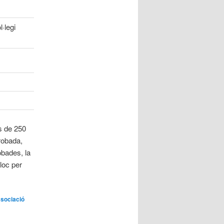
·legi
s de 250
robada,
obades, la
bloc per
sociació