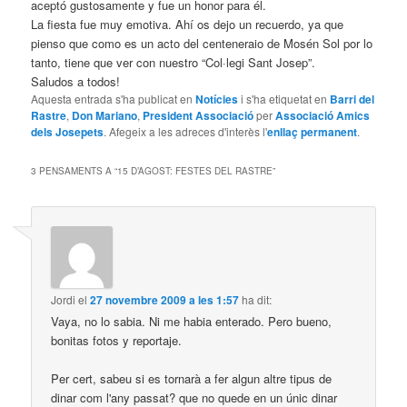
aceptó gustosamente y fue un honor para él.
La fiesta fue muy emotiva. Ahí os dejo un recuerdo, ya que
pienso que como es un acto del centeneraio de Mosén Sol por lo
tanto, tiene que ver con nuestro “Col·legi Sant Josep”.
Saludos a todos!
Aquesta entrada s'ha publicat en
Notícies
i s'ha etiquetat en
Barri del
Rastre
,
Don Mariano
,
President Associació
per
Associació Amics
dels Josepets
. Afegeix a les adreces d'interès l'
enllaç permanent
.
3 PENSAMENTS A “
15 D’AGOST: FESTES DEL RASTRE
”
Jordi
el
27 novembre 2009 a les 1:57
ha dit:
Vaya, no lo sabia. Ni me habia enterado. Pero bueno,
bonitas fotos y reportaje.
Per cert, sabeu si es tornarà a fer algun altre tipus de
dinar com l'any passat? que no quede en un únic dinar