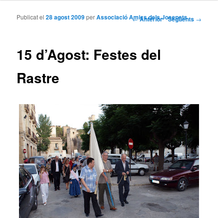
Publicat el
28 agost 2009
per
Associació Amics dels Josepets
Navegació per les entrades
←
Anterior
Següents
→
15 d’Agost: Festes del
Rastre